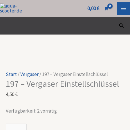
Zum
197
0,00
€
Inhalt
-
springen
Vergaser
Such
Einstellschlüssel
Menge
Start
/
Vergaser
/ 197 – Vergaser Einstellschlüssel
197 – Vergaser Einstellschlüssel
4,50
€
Verfügbarkeit:
2 vorrätig